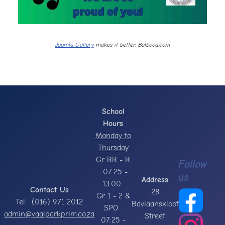
Joomla Gallery
makes it better. Balbooa.com
School
Hours
Monday to
Thursday
Gr RR - R
Follow
: 07:25 -
us
Address
13:00
Contact Us
28
Gr 1 - 2 &
Tel: (016) 971 2012
Baviaanskloof
SPO :
admin@vaalparkprim.co.za
Street
07:25 -